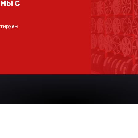
НЫ С
ьтируем