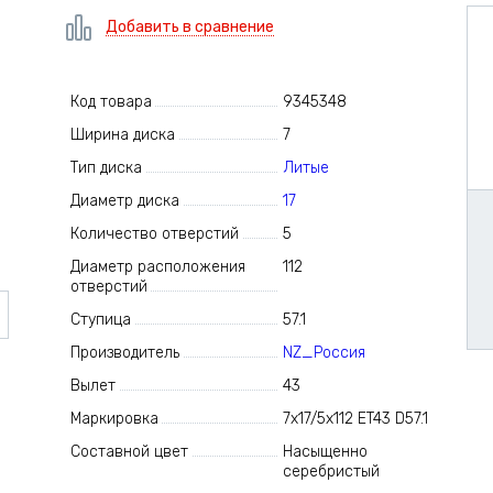
Добавить в сравнение
Код товара
9345348
Ширина диска
7
Тип диска
Литые
Диаметр диска
17
Количество отверстий
5
Диаметр расположения
112
отверстий
Ступица
57.1
Производитель
NZ_Россия
Вылет
43
Маркировка
7x17/5x112 ET43 D57.1
Составной цвет
Насыщенно
серебристый