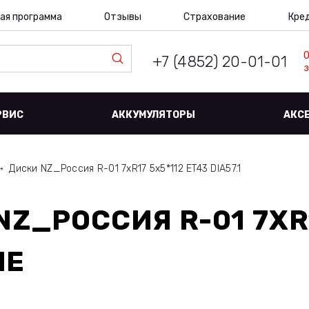
ая программа
Отзывы
Страхование
Кре
+7 (4852) 20-01-01
з
РВИС
АККУМУЛЯТОРЫ
АКС
Диски NZ_Россия R-01 7xR17 5x5*112 ET43 DIA57.1
NZ_РОССИЯ R-01 7XR
ЛЕ