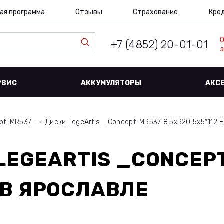
ая программа
Отзывы
Страхование
Кре
+7 (4852) 20-01-01
з
РВИС
АККУМУЛЯТОРЫ
АКС
pt-MR537
Диски LegeArtis _Concept-MR537 8.5xR20 5x5*112 E
LEGEARTIS _CONCEP
В ЯРОСЛАВЛЕ