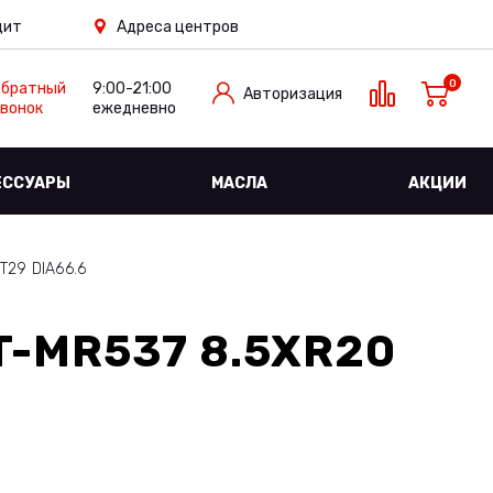
дит
Адреса центров
0
Обратный
9:00-21:00
Авторизация
вонок
ежедневно
ЕССУАРЫ
МАСЛА
АКЦИИ
T29 DIA66.6
T-MR537 8.5XR20