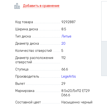
Добавить в сравнение
Код товара
9292887
Ширина диска
8.5
Тип диска
Литые
Диаметр диска
20
Количество отверстий
5
Диаметр расположения
112
отверстий
Ступица
66.6
Производитель
LegeArtis
Вылет
29
Маркировка
8.5x20/5x112 ET29
D66.6
Составной цвет
Насыщенно черный