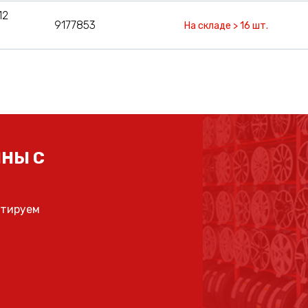
12
9177853
На складе > 16 шт.
НЫ С
ьтируем