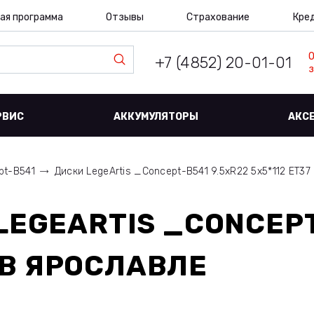
ая программа
Отзывы
Страхование
Кре
+7 (4852) 20-01-01
з
РВИС
АККУМУЛЯТОРЫ
АКС
pt-B541
Диски LegeArtis _Concept-B541 9.5xR22 5x5*112 ET37 
LEGEARTIS _CONCEPT
В ЯРОСЛАВЛЕ