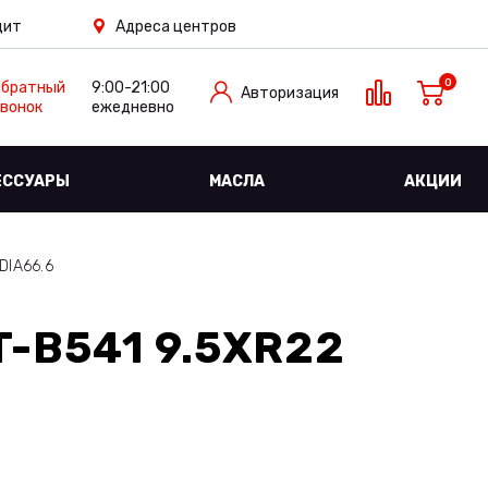
дит
Адреса центров
0
Обратный
9:00-21:00
Авторизация
вонок
ежедневно
ЕССУАРЫ
МАСЛА
АКЦИИ
DIA66.6
-B541 9.5XR22