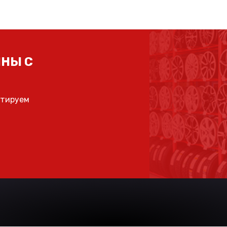
НЫ С
ьтируем