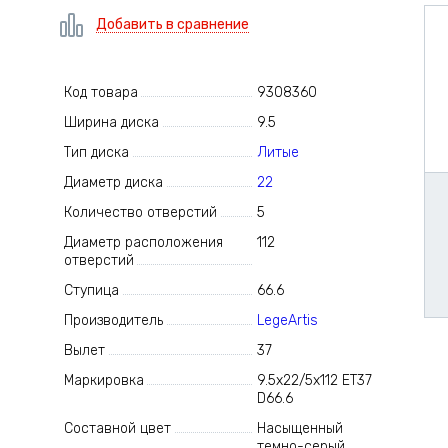
Добавить в сравнение
Код товара
9308360
Ширина диска
9.5
Тип диска
Литые
Диаметр диска
22
Количество отверстий
5
Диаметр расположения
112
отверстий
Ступица
66.6
Производитель
LegeArtis
Вылет
37
Маркировка
9.5x22/5x112 ET37
D66.6
Составной цвет
Насыщенный
темно-серый