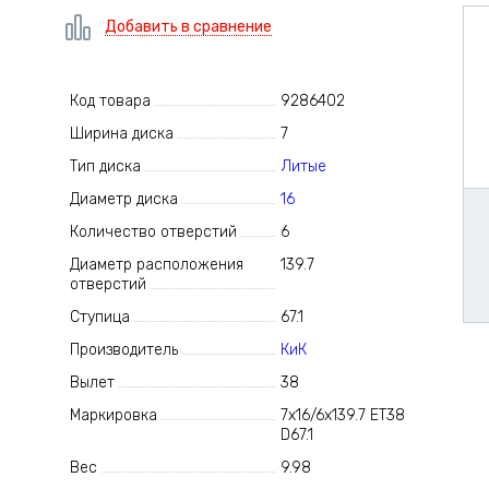
Добавить в сравнение
Код товара
9286402
Ширина диска
7
Тип диска
Литые
Диаметр диска
16
Количество отверстий
6
Диаметр расположения
139.7
отверстий
Ступица
67.1
Производитель
КиК
Вылет
38
Маркировка
7x16/6x139.7 ET38
D67.1
Вес
9.98