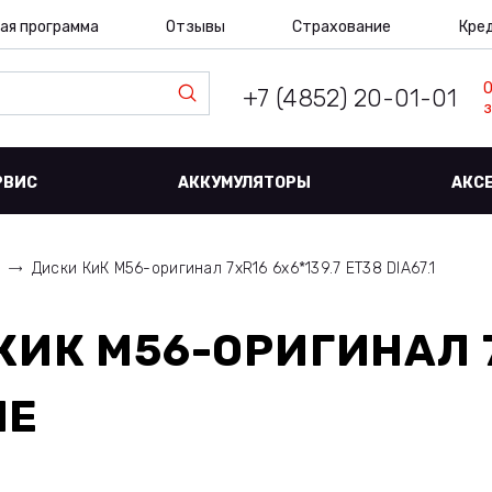
ая программа
Отзывы
Страхование
Кре
+7 (4852) 20-01-01
з
РВИС
АККУМУЛЯТОРЫ
АКС
л
Диски КиК M56-оригинал 7xR16 6x6*139.7 ET38 DIA67.1
КИК M56-ОРИГИНАЛ 7
ЛЕ