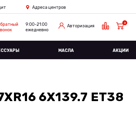
дит
Адреса центров
0
Обратный
9:00-21:00
Авторизация
вонок
ежедневно
ЕССУАРЫ
МАСЛА
АКЦИИ
XR16 6X139.7 ET38