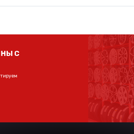
НЫ С
ьтируем