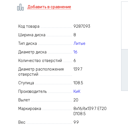
Добавить в сравнение
Код товара
9287093
Ширина диска
8
Тип диска
Литые
Диаметр диска
16
Количество отверстий
6
Диаметр расположения
139.7
отверстий
Ступица
108.5
Производитель
КиК
Вылет
20
Маркировка
8x16/6x139.7 ET20
D108.5
Вес
9.9