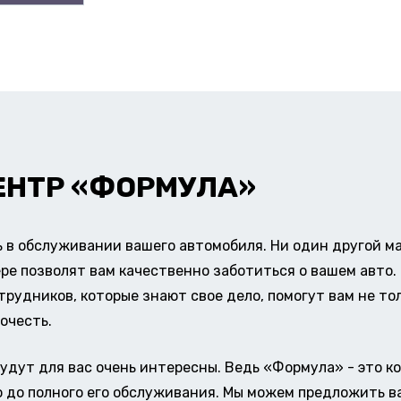
ЕНТР «ФОРМУЛА»
в обслуживании вашего автомобиля. Ни один другой ма
ере позволят вам качественно заботиться о вашем авт
удников, которые знают свое дело, помогут вам не тол
очесть.
удут для вас очень интересны. Ведь «Формула» - это к
о до полного его обслуживания. Мы можем предложить в