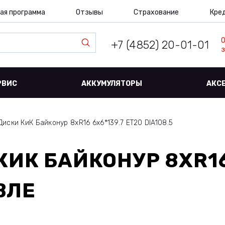
ая программа
Отзывы
Страхование
Кре
+7 (4852) 20-01-01
з
РВИС
АККУМУЛЯТОРЫ
АКС
Диски КиК Байконур 8xR16 6x6*139.7 ET20 DIA108.5
КИК БАЙКОНУР 8XR16
ВЛЕ