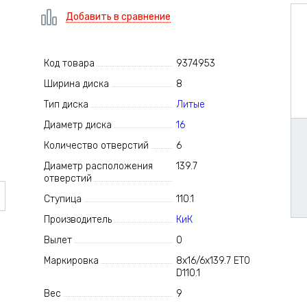
Добавить в сравнение
Код товара
9374953
Ширина диска
8
Тип диска
Литые
Диаметр диска
16
Количество отверстий
6
Диаметр расположения
139.7
отверстий
Ступица
110.1
Производитель
КиК
Вылет
0
Маркировка
8x16/6x139.7 ET0
D110.1
Вес
9