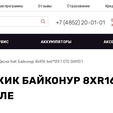
ая программа
Отзывы
Страхование
Кре
+7 (4852) 20-01-01
з
РВИС
АККУМУЛЯТОРЫ
АКС
Диски КиК Байконур 8xR16 6x6*139.7 ET0 DIA110.1
КИК БАЙКОНУР 8XR16
ЛЕ