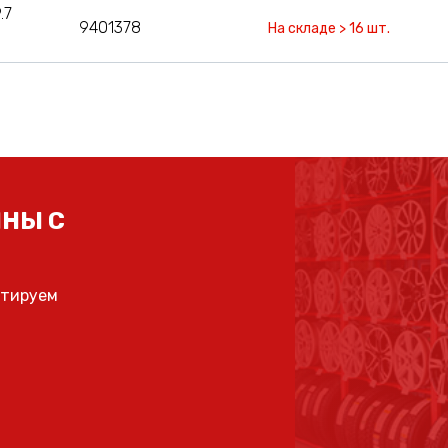
.7
9401378
На складе > 16 шт.
НЫ С
ьтируем