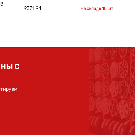
08
9371194
На складе 10 шт.
НЫ С
ьтируем