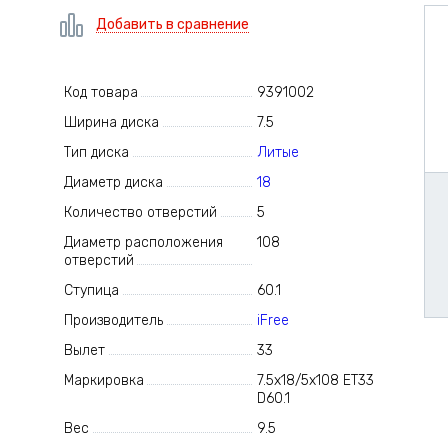
Добавить в сравнение
Код товара
9391002
Ширина диска
7.5
Тип диска
Литые
Диаметр диска
18
Количество отверстий
5
Диаметр расположения
108
отверстий
Ступица
60.1
Производитель
iFree
Вылет
33
Маркировка
7.5x18/5x108 ET33
D60.1
Вес
9.5