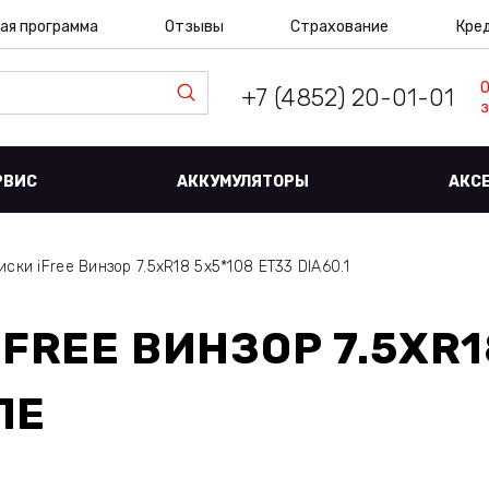
ая программа
Отзывы
Страхование
Кре
+7 (4852) 20-01-01
з
РВИС
АККУМУЛЯТОРЫ
АКС
иски iFree Винзор 7.5xR18 5x5*108 ET33 DIA60.1
IFREE ВИНЗОР 7.5XR1
ЛЕ