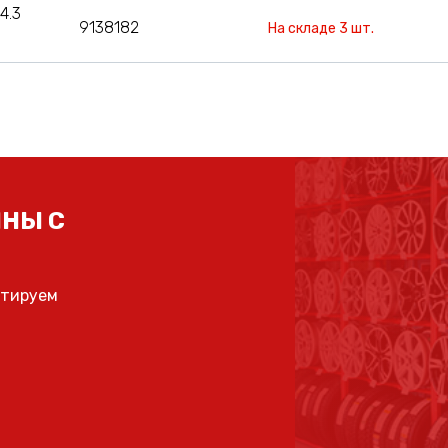
4.3
9138182
На складе 3 шт.
НЫ С
ьтируем