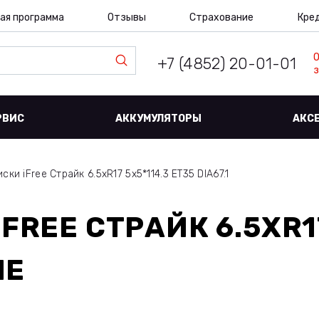
ая программа
Отзывы
Страхование
Кре
+7 (4852) 20-01-01
з
РВИС
АККУМУЛЯТОРЫ
АКС
иски iFree Страйк 6.5xR17 5x5*114.3 ET35 DIA67.1
IFREE СТРАЙК 6.5XR1
ЛЕ