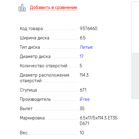
Добавить в сравнение
Код товара
9376460
Ширина диска
6.5
Тип диска
Литые
Диаметр диска
17
Количество отверстий
5
Диаметр расположения
114.3
отверстий
Ступица
67.1
Производитель
iFree
Вылет
35
Маркировка
6.5x17/5x114.3 ET35
D67.1
Вес
10