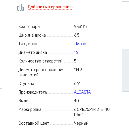
Добавить в сравнение
Код товара
9331117
Ширина диска
6.5
Тип диска
Литые
Диаметр диска
16
Количество отверстий
5
Диаметр расположения
114.3
отверстий
Ступица
66.1
Производитель
ALCASTA
Вылет
40
Маркировка
6.5x16/5x114.3 ET40
D66.1
Составной цвет
Черный