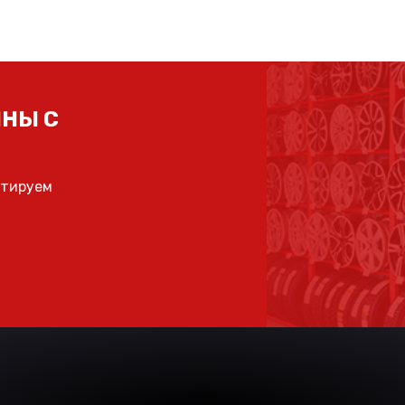
НЫ С
ьтируем