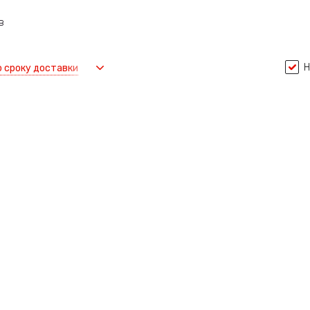
в
Н
о сроку доставки