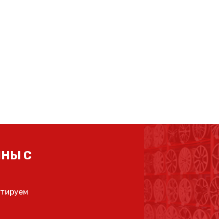
НЫ С
ьтируем