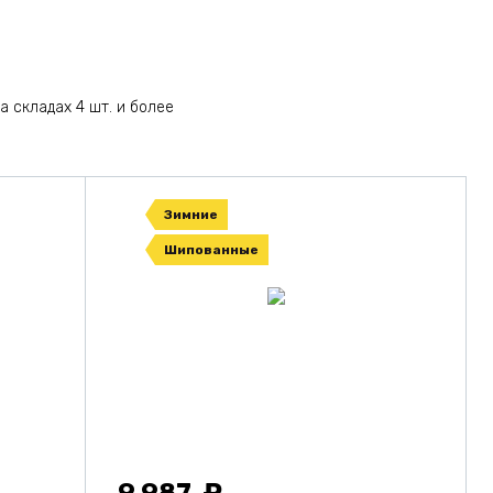
а складах 4 шт. и более
Зимние
Шипованные
9 987