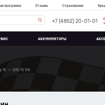
ая программа
Отзывы
Страхование
Кре
+7 (4852) 20-01-01
з
РВИС
АККУМУЛЯТОРЫ
АКС
р 15
205/70 R15
ШИН