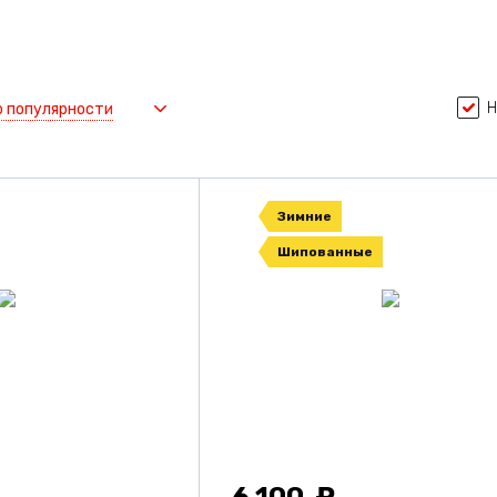
Н
о популярности
Зимние
Шипованные
6 100