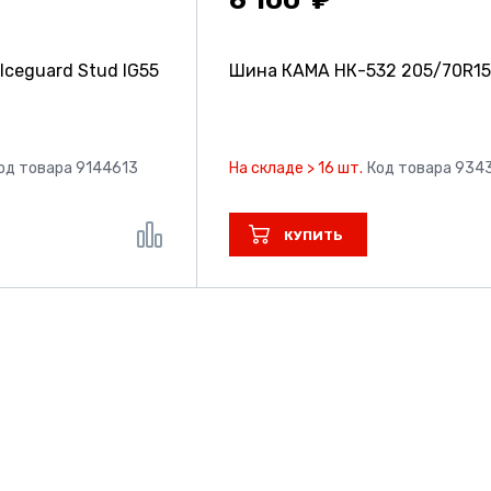
ceguard Stud IG55
Шина КАМА НК-532
205/70R15
од товара 9144613
На складе > 16 шт.
Код товара 934
КУПИТЬ