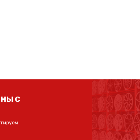
НЫ С
ьтируем