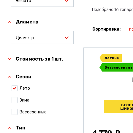
Высота
Подобрано 16 товар
Диаметр
п
Сортировка:
Диаметр
Летние
Стоимость за 1 шт.
Безусловная 
Сезон
Лето
Зима
БЕСП
ШИНО
Всесезонные
Тип
4 770