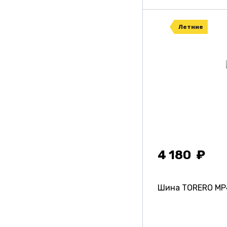
Летние
4 180
Шина TORERO M