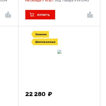
3534
На складе > 16 шт.
Код товара 9395343
КУПИТЬ
Зимние
Шипованные
22 280