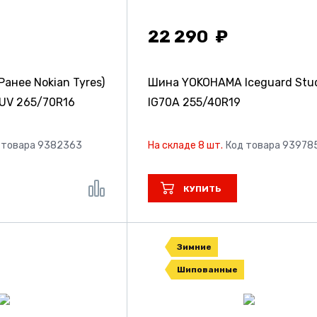
22 290
Ранее Nokian Tyres)
Шина YOKOHAMA Iceguard Stud
SUV
265/70R16
IG70A
255/40R19
 товара 9382363
На складе 8 шт.
Код товара 93978
КУПИТЬ
Зимние
Шипованные