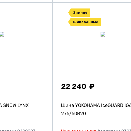
Зимние
Шипованные
22 240
 SNOW LYNX
Шина YOKOHAMA IceGUARD IG
275/50R20