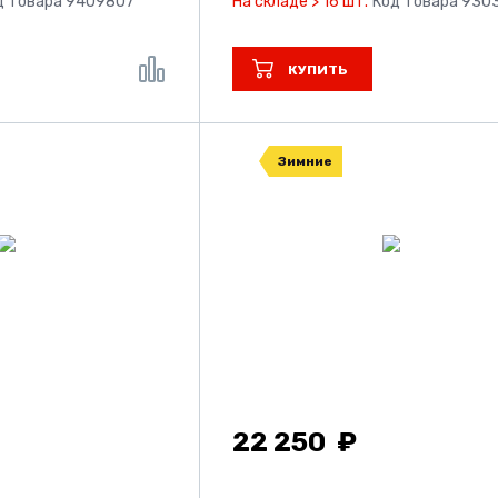
д товара 9409807
На складе > 16 шт.
Код товара 930
КУПИТЬ
Зимние
22 250