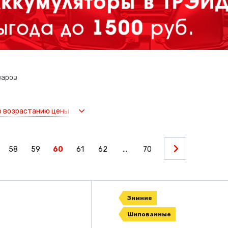
варов
о возрастанию цены
58
59
60
61
62
...
70
Зимние
Шипованные