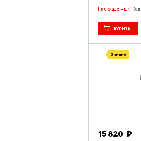
Toyo
На складе 4 шт.
Код
Tunga
Unistar
КУПИТЬ
Viatti
Vinmax
Зимние
Vitour
Vitourneo
Volcato
Wanmao
Yokohama
Барнаул
15 820
Кама