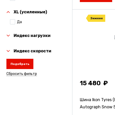
Nokian Tyres)
XL (усиленные)
Kumho
Зимние
Да
Laufenn
Linglong
Индекс нагрузки
Michelin
Индекс скорости
Nexen
Подобрать
Nitto
Сбросить фильтр
Rauffan
15 480
Roadcruza
Sailun
Шина Ikon Tyres (
Torero
Autograph Snow 