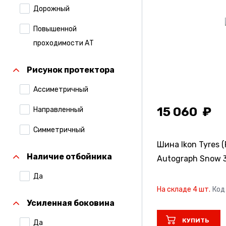
Дорожный
Comforser
Повышенной
Compasal
проходимости АТ
Continental
Рисунок протектора
Contyre
Ассиметричный
Cordiant
15 060
Направленный
Formula
Симметричный
Formula Pirelli
Шина Ikon Tyres (
Наличие отбойника
Autograph Snow 
Gislaved
Да
Gripmax
На складе 4 шт.
Код
Hankook
Усиленная боковина
Ikon Tyres (Ранее
КУПИТЬ
Да