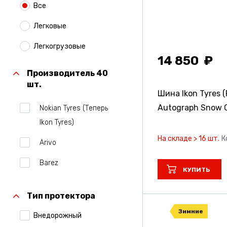
Все
Легковые
Легкогрузовые
14 850
Производитель 40
шт.
Шина Ikon Tyres (
Autograph Snow
Nokian Tyres (Теперь
Ikon Tyres)
На складе > 16 шт.
К
Arivo
Barez
КУПИТЬ
Belshina
Тип протектора
Bridgestone
Зимние
Внедорожный
Centara