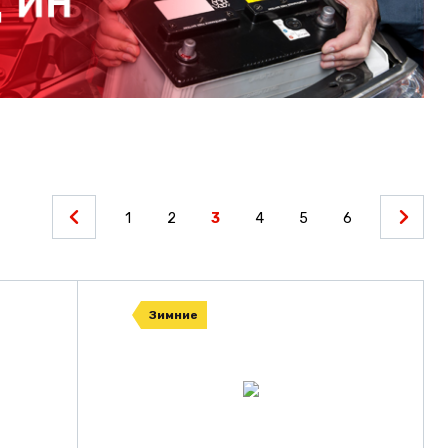
1
2
3
4
5
6
Зимние