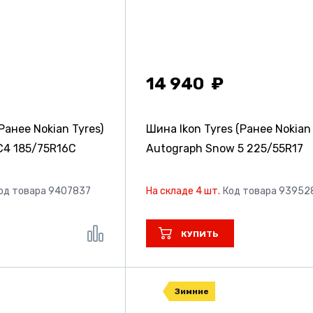
14 940
Ранее Nokian Tyres)
Шина Ikon Tyres (Ранее Nokian 
 C4
185/75R16C
Autograph Snow 5
225/55R17
од товара 9407837
На складе 4 шт.
Код товара 93952
КУПИТЬ
Зимние