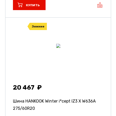
КУПИТЬ
Зимние
20 467
Шина HANKOOK Winter i*cept IZ3 X W636A
275/60R20