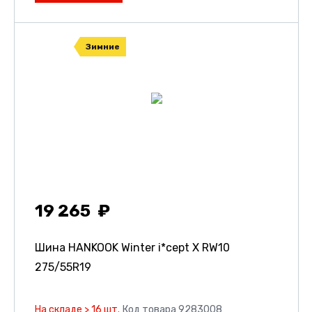
Зимние
19 265
Шина HANKOOK Winter i*cept X RW10
275/55R19
На складе > 16 шт.
Код товара 9283008