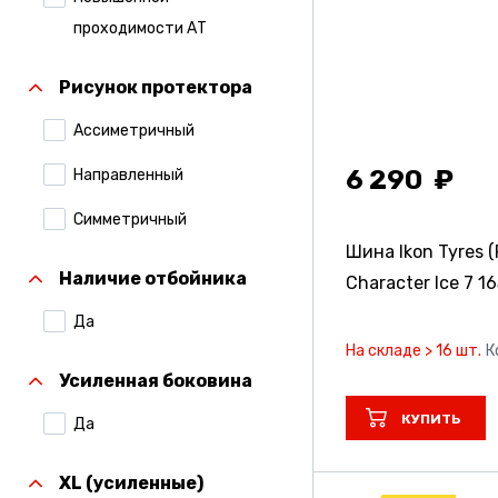
Compasal
проходимости АТ
Continental
Рисунок протектора
Contyre
Ассиметричный
Cordiant
6 290
Направленный
Formula
Симметричный
Formula Pirelli
Шина Ikon Tyres (
Наличие отбойника
Character Ice 7
16
Gislaved
Да
Gripmax
На складе > 16 шт.
К
Hankook
Усиленная боковина
Ikon Tyres (Ранее
КУПИТЬ
Да
Nokian Tyres)
XL (усиленные)
Kumho