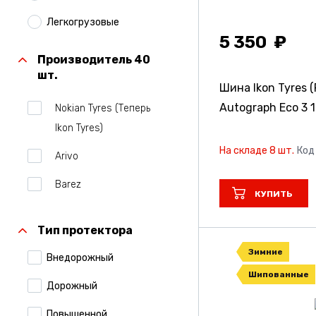
Легкогрузовые
5 350
Производитель 40
шт.
Шина Ikon Tyres (
Autograph Eco 3
Nokian Tyres (Теперь
Ikon Tyres)
На складе 8 шт.
Код
Arivo
Barez
КУПИТЬ
Belshina
Тип протектора
Bridgestone
Зимние
Внедорожный
Centara
Шипованные
Дорожный
Comforser
Повышенной