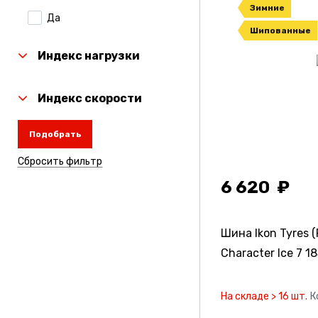
Зимние
Да
Laufenn
Шипованные
Linglong
Индекс нагрузки
Michelin
Индекс скорости
Nexen
Подобрать
Nitto
Сбросить фильтр
Rauffan
6 620
Roadcruza
Sailun
Шина Ikon Tyres (
Torero
Character Ice 7
18
Toyo
На складе > 16 шт.
К
Tunga