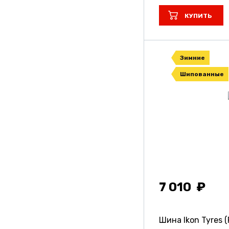
Unistar
КУПИТЬ
Viatti
Vinmax
Зимние
Vitour
Шипованные
Vitourneo
Volcato
Wanmao
Yokohama
Барнаул
7 010
Кама
Кшз
Шина Ikon Tyres (