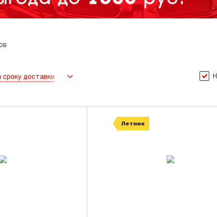
ов
Н
о сроку доставки
Летние