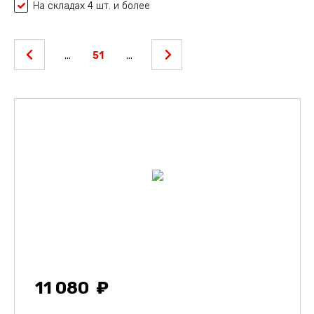
На складах 4 шт. и более
...
51
...
11 080