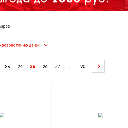
варов
о возрастанию цены
23
24
25
26
27
...
90