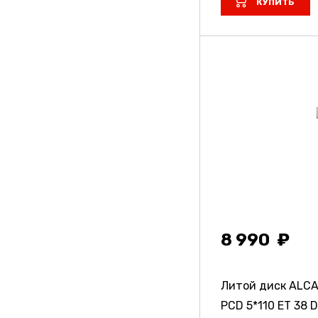
КУПИТЬ
8 990
Литой диск ALC
PCD 5*110 ET 38 D