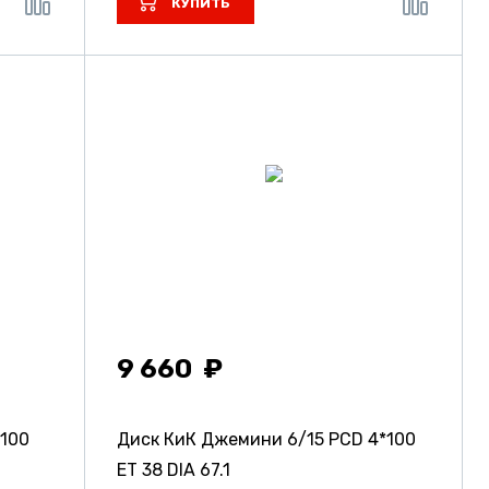
КУПИТЬ
9 660
*100
Диск КиК Джемини
6/15 PCD 4*100
ET 38 DIA 67.1