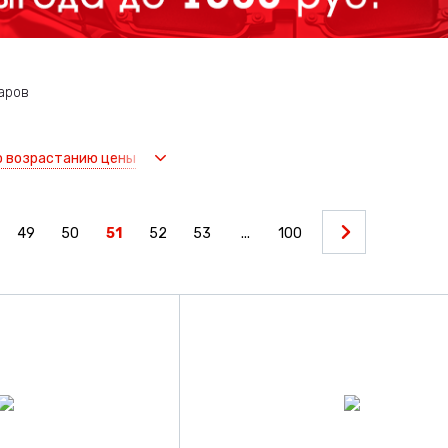
аров
о возрастанию цены
49
50
51
52
53
...
100