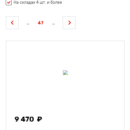
На складах 4 шт. и более
...
47
...
9 470