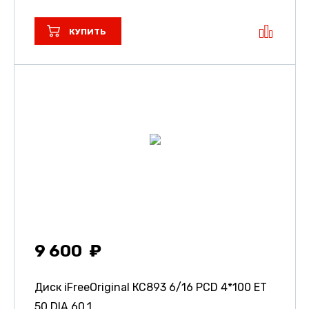
КУПИТЬ
9 600
Диск iFreeOriginal КС893
6/16 PCD 4*100 ET
50 DIA 60.1