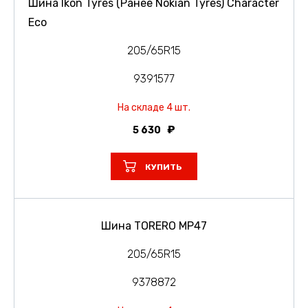
Шина Ikon Tyres (Ранее Nokian Tyres) Character
Eco
205/65R15
9391577
На складе 4 шт.
5 630
КУПИТЬ
Шина TORERO MP47
205/65R15
9378872