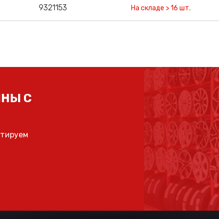
9321153
На складе > 16 шт.
НЫ С
ьтируем