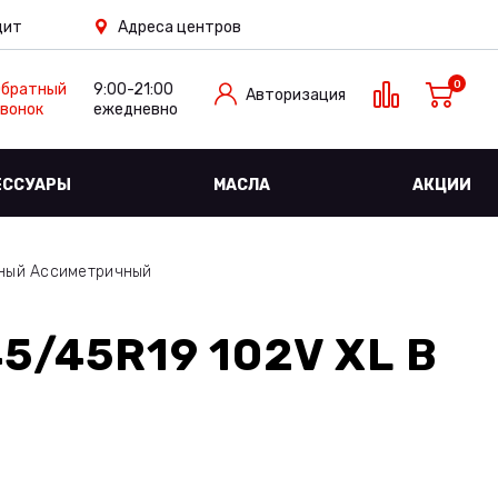
дит
Адреса центров
0
Обратный
9:00-21:00
Авторизация
вонок
ежедневно
ЕССУАРЫ
МАСЛА
АКЦИИ
жный Ассиметричный
45/45R19 102V XL
В