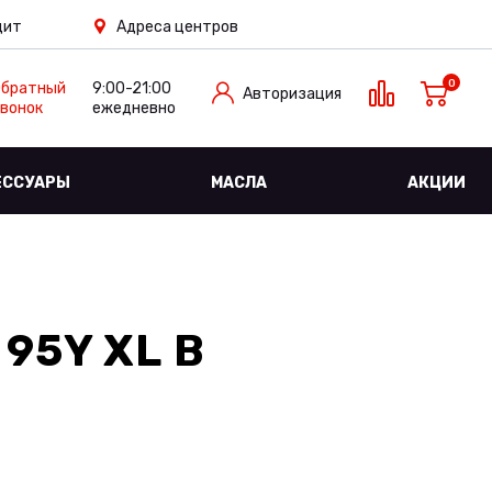
дит
Адреса центров
0
Обратный
9:00-21:00
Авторизация
вонок
ежедневно
ЕССУАРЫ
МАСЛА
АКЦИИ
 95Y XL
В