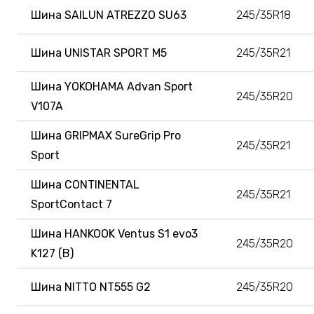
Шина SAILUN ATREZZO SU63
245/35R18
Шина UNISTAR SPORT M5
245/35R21
Шина YOKOHAMA Advan Sport
245/35R20
V107A
Шина GRIPMAX SureGrip Pro
245/35R21
Sport
Шина CONTINENTAL
245/35R21
SportContact 7
Шина HANKOOK Ventus S1 evo3
245/35R20
K127 (B)
Шина NITTO NT555 G2
245/35R20