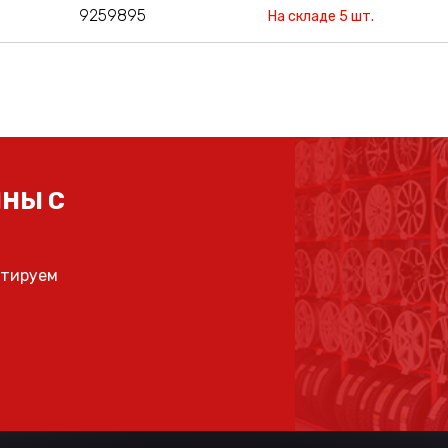
9259895
На складе 5 шт.
НЫ С
ьтируем