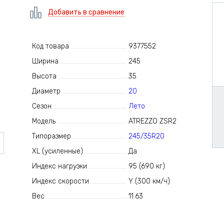
Добавить в сравнение
Код товара
9377552
Ширина
245
Высота
35
Диаметр
20
Сезон
Лето
Модель
ATREZZO ZSR2
Типоразмер
245/35R20
XL (усиленные)
Да
Индекс нагрузки
95 (690 кг)
Индекс скорости
Y (300 км/ч)
Вес
11.63