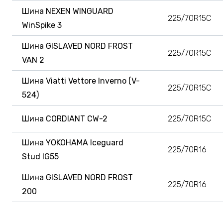
Шина NEXEN WINGUARD
225/70R15C
WinSpike 3
Шина GISLAVED NORD FROST
225/70R15C
VAN 2
Шина Viatti Vettore Inverno (V-
225/70R15C
524)
Шина CORDIANT CW-2
225/70R15C
Шина YOKOHAMA Iceguard
225/70R16
Stud IG55
Шина GISLAVED NORD FROST
225/70R16
200