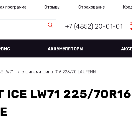
ая программа
Отзывы
Страхование
Кре
+7 (4852) 20-01-01
з
РВИС
АККУМУЛЯТОРЫ
АКС
ICE LW71
с шипами шины R16 225/70 LAUFENN
T ICE LW71 225/70R1
Е