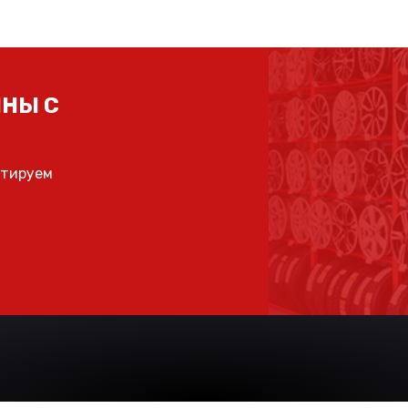
НЫ С
ьтируем