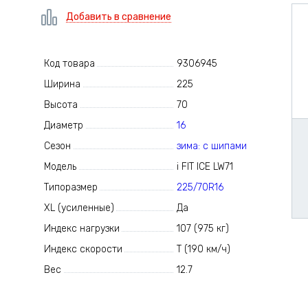
Добавить в сравнение
Код товара
9306945
Ширина
225
Высота
70
Диаметр
16
Сезон
зима: с шипами
Модель
i FIT ICE LW71
Типоразмер
225/70R16
XL (усиленные)
Да
Индекс нагрузки
107 (975 кг)
Индекс скорости
T (190 км/ч)
Вес
12.7