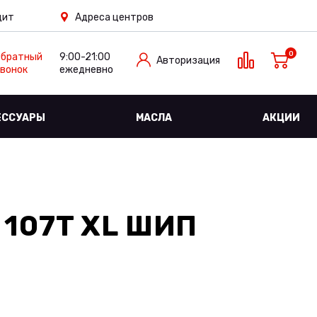
дит
Адреса центров
0
Обратный
9:00-21:00
Авторизация
вонок
ежедневно
ЕССУАРЫ
МАСЛА
АКЦИИ
6 107T XL ШИП