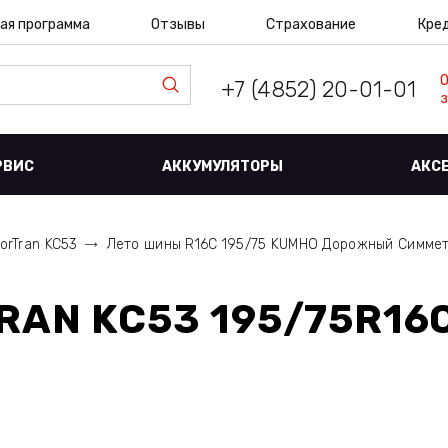
ая программа
Отзывы
Страхование
Кре
+7 (4852) 20-01-01
з
РВИС
АККУМУЛЯТОРЫ
АКС
orTran KC53
Лето шины R16C 195/75 KUMHO Дорожный Симме
AN KC53 195/75R16C