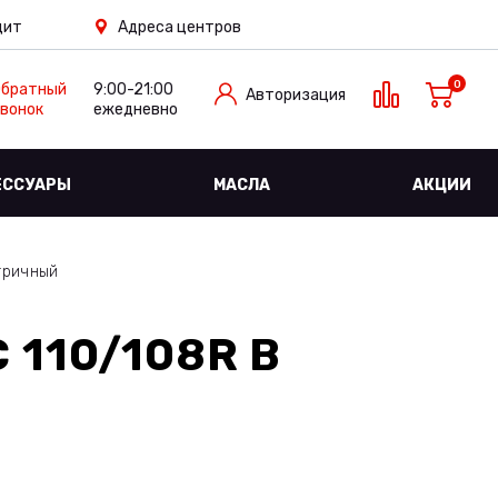
дит
Адреса центров
0
Обратный
9:00-21:00
Авторизация
вонок
ежедневно
ЕССУАРЫ
МАСЛА
АКЦИИ
тричный
 110/108R
В