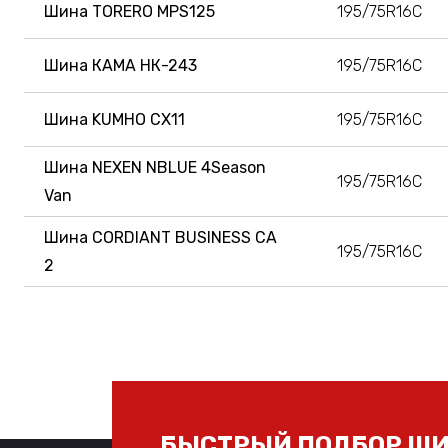
Шина TORERO MPS125
195/75R16C
Шина КАМА НК-243
195/75R16C
Шина KUMHO CX11
195/75R16C
Шина NEXEN NBLUE 4Season
195/75R16C
Van
Шина CORDIANT BUSINESS CA
195/75R16C
2
БЫСТРЫЙ ПОДБОР ШИ