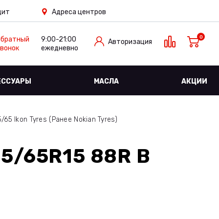
дит
Адреса центров
0
Обратный
9:00-21:00
Авторизация
вонок
ежедневно
ЕССУАРЫ
МАСЛА
АКЦИИ
65 Ikon Tyres (Ранее Nokian Tyres)
5/65R15 88R
В