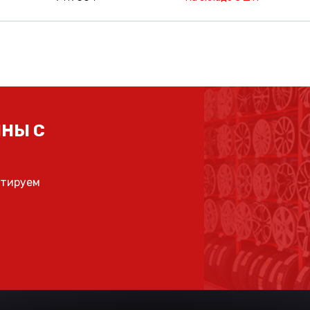
НЫ С
ьтируем