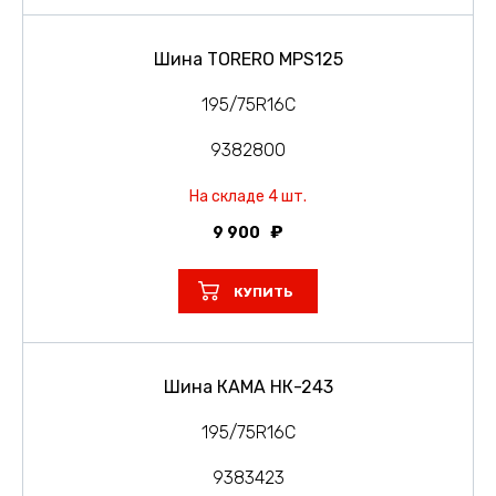
Шина TORERO MPS125
195/75R16C
9382800
На складе 4 шт.
9 900
КУПИТЬ
Шина КАМА НК-243
195/75R16C
9383423