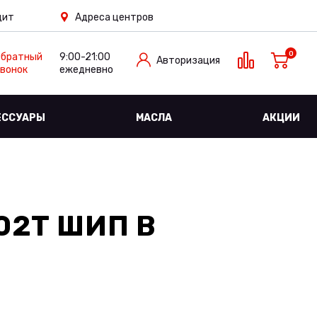
дит
Адреса центров
0
Обратный
9:00-21:00
Авторизация
вонок
ежедневно
ЕССУАРЫ
МАСЛА
АКЦИИ
102T ШИП
В