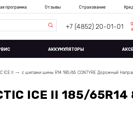
ая программа
Отзывы
Страхование
Кре
+7 (4852) 20-01-01
з
РВИС
АККУМУЛЯТОРЫ
АКС
 ICE II
с шипами шины R14 185/65 CONTYRE Дорожный Напр
IC ICE II 185/65R14