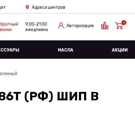
дит
Адреса центров
0
Обратный
9:00-21:00
Авторизация
вонок
ежедневно
ЕССУАРЫ
МАСЛА
АКЦИИ
авленный
 86T (РФ) ШИП
В