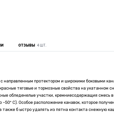
ИИ
ОТЗЫВЫ
4 ШТ.
 направленным протектором и широкими боковыми канавк
красные тяговые и тормозные свойства на укатанном с
ные обледенелые участки, кремниесодержащия смесь в со
 –50º С). Особое расположение канавок, которое получ
 а также б ыстро удалять из пятна контакта снежную ка