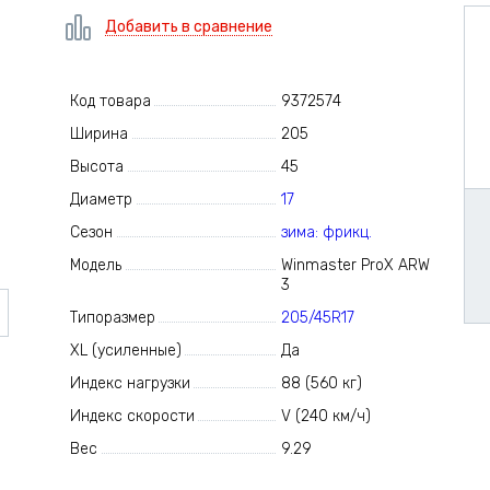
Добавить в сравнение
Код товара
9372574
Ширина
205
Высота
45
Диаметр
17
Сезон
зима: фрикц.
Модель
Winmaster ProX ARW
3
Типоразмер
205/45R17
XL (усиленные)
Да
Индекс нагрузки
88 (560 кг)
Индекс скорости
V (240 км/ч)
Вес
9.29