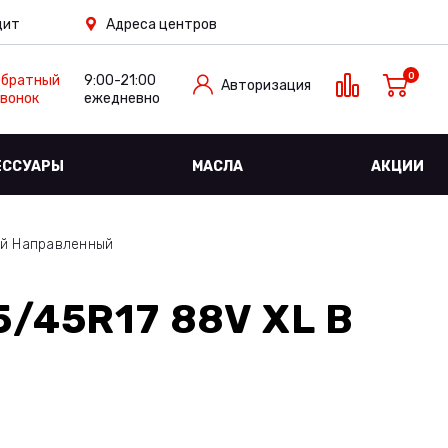
дит
Адреса центров
0
Обратный
9:00-21:00
Авторизация
вонок
ежедневно
ЕССУАРЫ
МАСЛА
АКЦИИ
ый Направленный
/45R17 88V XL
В