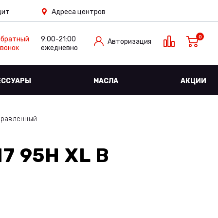
дит
Адреса центров
0
Обратный
9:00-21:00
Авторизация
вонок
ежедневно
ЕССУАРЫ
МАСЛА
АКЦИИ
правленный
7 95H XL
В