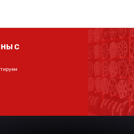
НЫ С
ьтируем