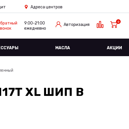
дит
Адреса центров
0
Обратный
9:00-21:00
Авторизация
вонок
ежедневно
ЕССУАРЫ
МАСЛА
АКЦИИ
ленный
117T XL ШИП
В