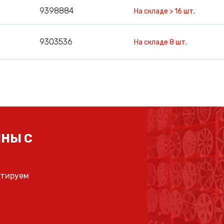
9398884
На складе > 16 шт.
9303536
На складе 8 шт.
НЫ С
ьтируем