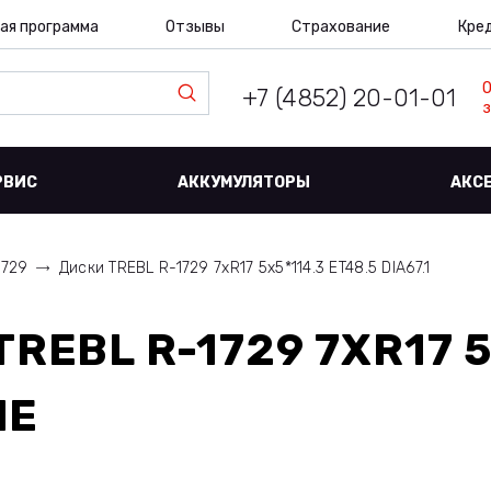
ая программа
Отзывы
Страхование
Кре
+7 (4852) 20-01-01
з
РВИС
АККУМУЛЯТОРЫ
АКС
1729
Диски TREBL R-1729 7xR17 5x5*114.3 ET48.5 DIA67.1
TREBL R-1729 7XR17 5
ЛЕ