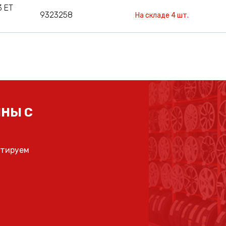
3 ET
9323258
На складе 4 шт.
НЫ С
ьтируем