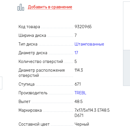
Добавить в сравнение
Код товара
9320965
Ширина диска
7
Тип диска
Штампованные
Диаметр диска
17
Количество отверстий
5
Диаметр расположения
114.3
отверстий
Ступица
67.1
Производитель
TREBL
Вылет
48.5
Маркировка
7x17/5x114.3 ET48.5
D67.1
Составной цвет
Черный