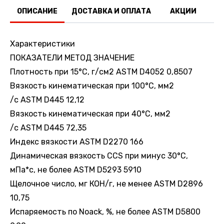
ОПИСАНИЕ
ДОСТАВКА И ОПЛАТА
АКЦИИ
О
Характеристики
ПОКАЗАТЕЛИ МЕТОД ЗНАЧЕНИЕ
Плотность при 15°С, г/см2 ASTM D4052 0,8507
Вязкость кинематическая при 100°С, мм2
/с ASTM D445 12,12
Вязкость кинематическая при 40°С, мм2
/с ASTM D445 72,35
Индекс вязкости ASTM D2270 166
Динамическая вязкость CCS при минус 30°С,
мПа*с, не более ASTM D5293 5910
Щелочное число, мг КОН/г, не менее ASTM D2896
10,75
Испаряемость по Noack, %, не более ASTM D5800