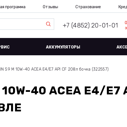
ая программа
Отзывы
Страхование
Кре
+7 (4852) 20-01-01
з
РВИС
АККУМУЛЯТОРЫ
АКС
N S9 M 10W-40 ACEA E4/E7 API CF 208л бочка (322557)
 10W-40 ACEA E4/E7 
ВЛЕ