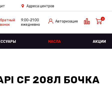
дит
Адреса центров
0
Обратный
9:00-21:00
Авторизация
вонок
ежедневно
ЕССУАРЫ
МАСЛА
АКЦИИ
API CF 208Л БОЧКА