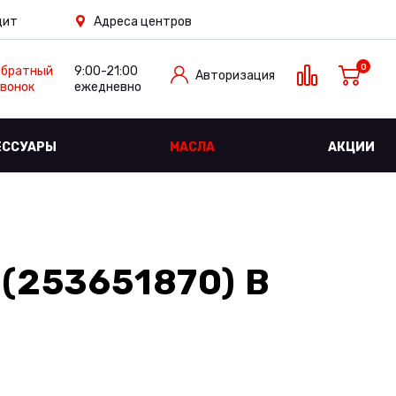
дит
Адреса центров
0
Обратный
9:00-21:00
Авторизация
вонок
ежедневно
ЕССУАРЫ
МАСЛА
АКЦИИ
(253651870)
В