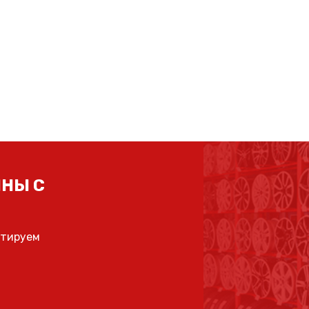
НЫ С
ьтируем