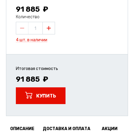
91 885
Количество
1
4 шт. в наличии
Итоговая стоимость
91 885
КУПИТЬ
ОПИСАНИЕ
ДОСТАВКА И ОПЛАТА
АКЦИИ
О