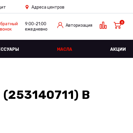
дит
Адреса центров
0
Обратный
9:00-21:00
Авторизация
вонок
ежедневно
ЕССУАРЫ
МАСЛА
АКЦИИ
 (253140711)
В