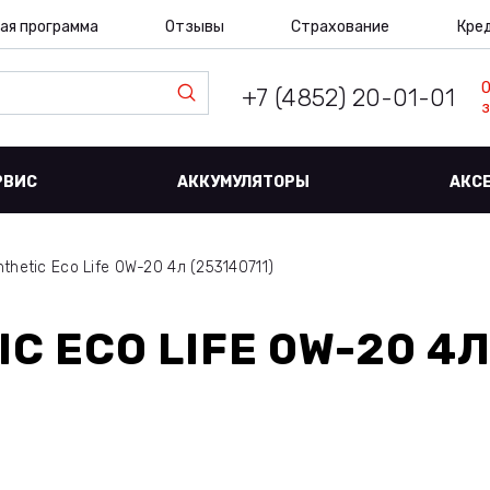
ая программа
Отзывы
Страхование
Кре
+7 (4852) 20-01-01
з
РВИС
АККУМУЛЯТОРЫ
АКС
thetic Eco Life 0W-20 4л (253140711)
C ECO LIFE 0W-20 4Л