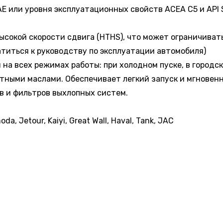
E или уровня эксплуатационных свойств ACEA С5 и API 
ысокой скорости сдвига (HTHS), что может ограничива
титься к руководству по эксплуатации автомобиля)
на всех режимах работы: при холодном пуске, в городс
тными маслами. Обеспечивает легкий запуск и мгновен
в и фильтров выхлопных систем.
, Jetour, Kaiyi, Great Wall, Haval, Tank, JAC