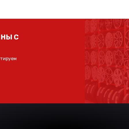
НЫ С
ьтируем