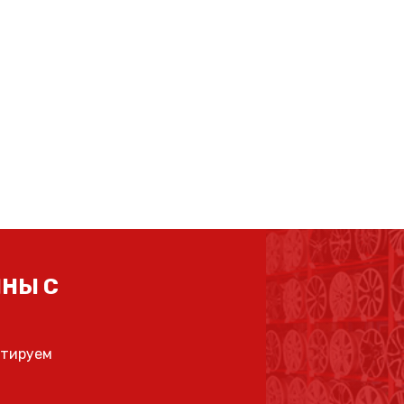
НЫ С
ьтируем