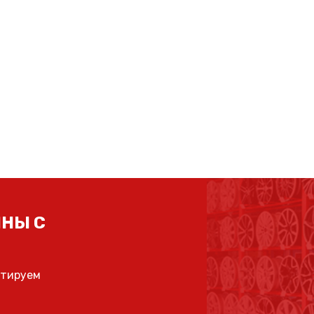
НЫ С
ьтируем