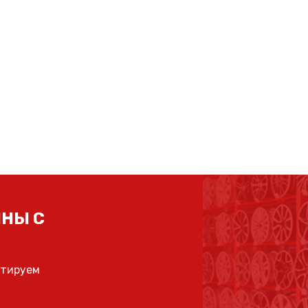
НЫ С
ьтируем